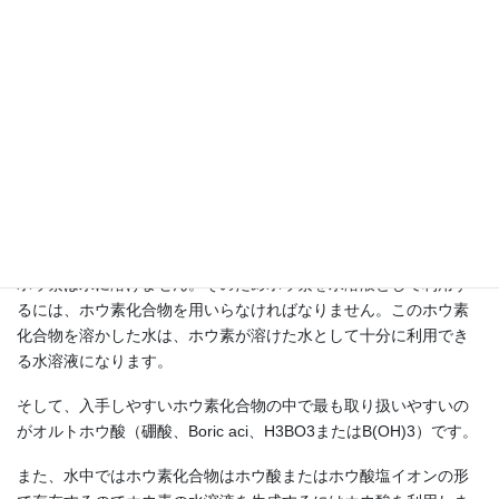
要がありますが、ダニでいえばその餌となるものに接着させるの
が効果的になり、その方法にはスプレーが効率的となります。シ
ロアリでいえば食害する木材にある程度しみ込んでいるのが理想
といえ、そのためには水溶液である必要があります。もっともシ
ロアリなどはグルーミング（体を舐める）を良く行うので食害さ
れずとも効果が認められることがあります。
なぜホウ酸の水溶液？
ホウ素は水に溶けません。そのためホウ素を水溶液として利用す
るには、ホウ素化合物を用いらなければなりません。このホウ素
化合物を溶かした水は、ホウ素が溶けた水として十分に利用でき
る水溶液になります。
そして、入手しやすいホウ素化合物の中で最も取り扱いやすいの
がオルトホウ酸（硼酸、Boric aci、H3BO3またはB(OH)3）です。
また、水中ではホウ素化合物はホウ酸またはホウ酸塩イオンの形